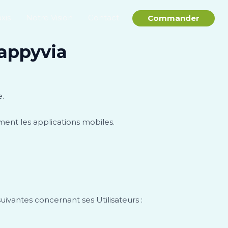
xis
Notre Vision
Contact
Commander
Happyvia
e.
ment les applications mobiles.
suivantes concernant ses Utilisateurs :