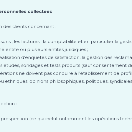
personnelles collectées
on des clients concernant :
isons ; les factures ; la comptabilité et en particulier la ges
 entité ou plusieurs entités juridiques ;
la réalisation d’enquêtes de satisfaction, la gestion des récla
 des études, sondages et tests produits (sauf consentement 
opérations ne doivent pas conduire à l’établissement de profi
u ethniques, opinions philosophiques, politiques, syndicales,
ection :
e prospection (ce qui inclut notamment les opérations tec